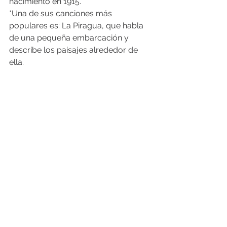
nacimiento en 1915.
*Una de sus canciones más 
populares es: La Piragua, que habla 
de una pequeña embarcación y 
describe los paisajes alrededor de 
ella.
Reto: instala la app y nos 
cuentas cómo te pareció!
Leo, escucho, siento, creo.