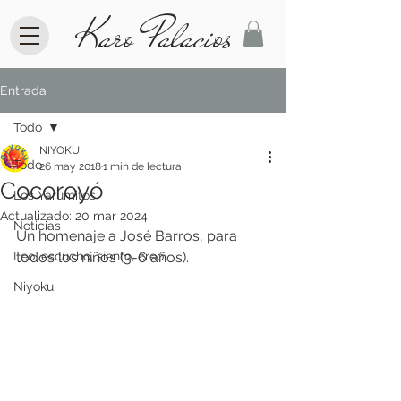
Karo Palacios
Entrada
Todo
NIYOKU
Todo
26 may 2018
1 min de lectura
Cocoroyó
Los Yarumitos
Actualizado:
20 mar 2024
Noticias
Un homenaje a José Barros, para 
Leo, escucho, siento, creo.
todos los niños (3-6 años).
Niyoku